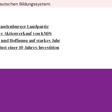
deutschen Bildungssystem.
randenburger Landpartie
ve Aktienverkauf von KNDS
und Hoffnung auf starkes Jahr
ust einer 10-Jahres-Investition