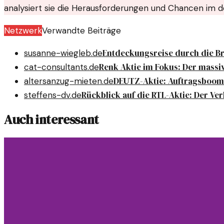
analysiert sie die Herausforderungen und Chancen im 
Netzwerk
Verwandte Beiträge
Entdeckungsreise durch die B
susanne-wiegleb.de
Renk Aktie im Fokus: Der massi
cat-consultants.de
DEUTZ-Aktie: Auftragsboom 
altersanzug-mieten.de
Rückblick auf die RTL-Aktie: Der Verl
steffens-dv.de
Auch interessant