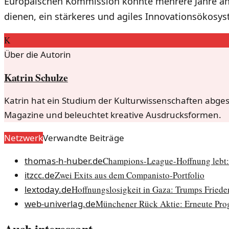
Europäischen Kommission könnte mehrere Jahre an
dienen, ein stärkeres und agiles Innovationsökosys
K
Über die Autorin
Katrin Schulze
Katrin hat ein Studium der Kulturwissenschaften abgesc
Magazine und beleuchtet kreative Ausdrucksformen.
Netzwerk
Verwandte Beiträge
thomas-h-huber.de
Champions-League-Hoffnung lebt: 
itzcc.de
Zwei Exits aus dem Companisto-Portfolio
lextoday.de
Hoffnungslosigkeit in Gaza: Trumps Frieden
web-univerlag.de
Münchener Rück Aktie: Erneute Pro
Auch interessant