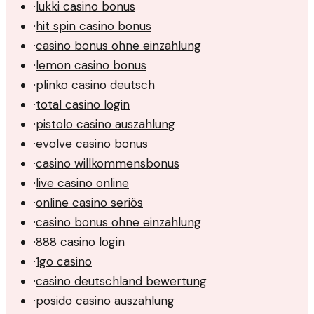
·
lukki casino bonus
·
hit spin casino bonus
·
casino bonus ohne einzahlung
·
lemon casino bonus
·
plinko casino deutsch
·
total casino login
·
pistolo casino auszahlung
·
evolve casino bonus
·
casino willkommensbonus
·
live casino online
·
online casino seriös
·
casino bonus ohne einzahlung
·
888 casino login
·
1go casino
·
casino deutschland bewertung
·
posido casino auszahlung