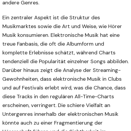
andere Genres.
Ein zentraler Aspekt ist die Struktur des
Musikmarktes sowie die Art und Weise, wie Hörer
Musik konsumieren. Elektronische Musik hat eine
treue Fanbasis, die oft die Albumform und
komplette Erlebnisse schätzt, während Charts
tendenziell die Popularität einzelner Songs abbilden.
Darüber hinaus zeigt die Analyse der Streaming-
Gewohnheiten, dass elektronische Musik in Clubs
und auf Festivals erlebt wird, was die Chance, dass
diese Tracks in den regulären All-Time-Charts
erscheinen, verringert. Die schiere Vielfalt an
Untergenres innerhalb der elektronischen Musik
könnte auch zu einer Fragmentierung der