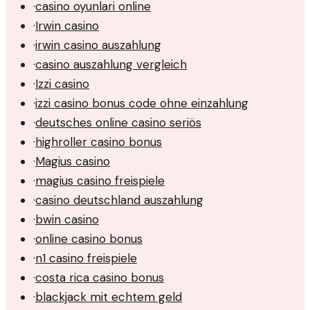
·
casino oyunlari online
·
Irwin casino
·
irwin casino auszahlung
·
casino auszahlung vergleich
·
Izzi casino
·
izzi casino bonus code ohne einzahlung
·
deutsches online casino seriös
·
highroller casino bonus
·
Magius casino
·
magius casino freispiele
·
casino deutschland auszahlung
·
bwin casino
·
online casino bonus
·
n1 casino freispiele
·
costa rica casino bonus
·
blackjack mit echtem geld