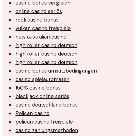
·
casino bonus vergleich
·
online casino seriös
·
rooli casino bonus
·
vulkan casino freispiele
·
new australian casino
·
high roller casino deutsch
·
high roller casino deutsch
·
high roller casino deutsch
·
casino bonus umsatzbedingungen
·
casino spielautomaten
·
150% casino bonus
·
blackjack online seriös
·
casino deutschland bonus
·
Pelican casino
·
pelican casino freispiele
·
casino zahlungsmethoden